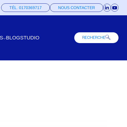
TÉL. 0170369717
NOUS CONTACTER
S
BLOG
STUDIO
RECHERCHE