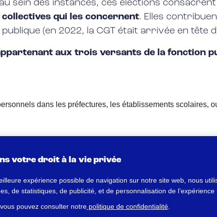
au sein des instances, ces élections consacren
 collectives qui les concernent
. Elles contribuen
publique (en 2022, la CGT était arrivée en tête d
appartenant aux trois versants de la fonction p
 personnels dans les préfectures, les établissements scolaires, ou
s votre droit à la vie privée
installées à l’issue de ce scrutin
: des
commissi
eilleure expérience possible de navigation sur notre site web, nous util
s
(CCP) et des comités sociaux.
, de statistiques, de publicité, et de personnalisation de l’expérience u
nnelles dans la fonction publique en 2026 perme
 vous pouvez consulter notre
politique de confidentialité
.