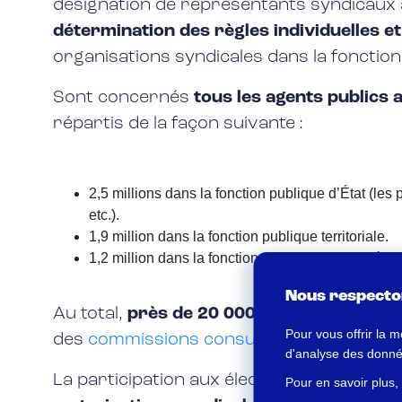
désignation de représentants syndicaux 
détermination des règles individuelles et
organisations syndicales dans la fonction 
Sont concernés
tous les agents publics 
répartis de la façon suivante :
2,5 millions dans la fonction publique d’État (les
etc.).
1,9 million dans la fonction publique territoriale.
1,2 million dans la fonction publique hospitalière.
Nous respecton
Au total,
près de 20 000 instances seront 
Pour vous offrir la m
des
commissions consultatives paritaire
d'analyse des données
La participation aux élections professio
Pour en savoir plus,