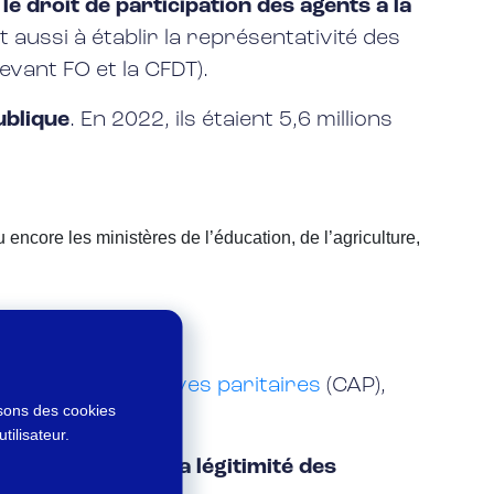
t
le droit de participation des agents à la
t aussi à établir la représentativité des
evant FO et la CFDT).
ublique
. En 2022, ils étaient 5,6 millions
 encore les ministères de l’éducation, de l’agriculture,
ons administratives paritaires
(CAP),
isons des cookies
tilisateur.
ttra de
conforter la légitimité des