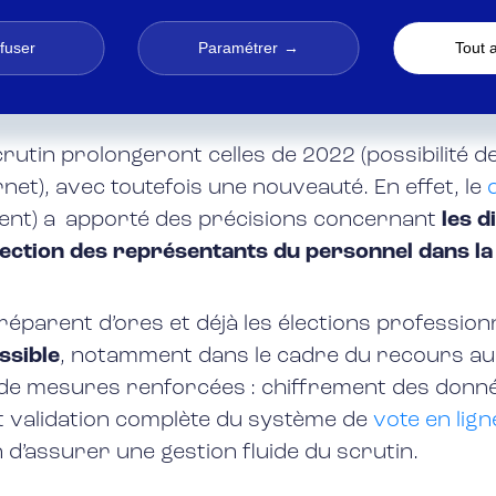
présentants
, ceux-ci étant élus pour des mandat
efuser
Paramétrer
Tout 
vote pour les élections dans la foncti
rutin prolongeront celles de 2022 (possibilité de
et), avec toutefois une nouveauté. En effet, le
ment) a apporté des précisions concernant
les d
lection des représentants du personnel dans la
réparent d’ores et déjà les élections professionn
ssible
, notamment dans le cadre du recours au v
t de mesures renforcées : chiffrement des donnée
t validation complète du système de
vote en lign
d’assurer une gestion fluide du scrutin.