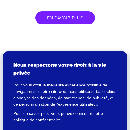
EN SAVOIR PLUS
Quelles sont les modalités de vote en AG
d’association ?
Nous respectons votre droit à la vie
privée
Lors de l’assemblée générale d’association,
Pour vous offrir la meilleure expérience possible de
les membres disposant d’un droit de vote
navigation sur notre site web, nous utilisons des cookies
sont invités à s’exprimer sur les résolutions
d'analyse des données, de statistiques, de publicité, et
qui leur sont présentées.
de personnalisation de l’expérience utilisateur.
Pour en savoir plus, vous pouvez consulter notre
politique de confidentialité
.
EN SAVOIR PLUS