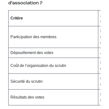
d’association ?
Avan
Critère
asse
Favor
Participation des membres
n’im
ou un
Dépouillement des votes
Auto
Rédui
Coût de l’organisation du scrutin
dans
Chiff
Sécurité du scrutin
confi
Dispo
Résultats des votes
modal