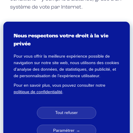
système de vote par Internet.
EN SAVOIR PLUS
Nous respectons votre droit à la vie
privée
Pour vous offrir la meilleure expérience possible de
navigation sur notre site web, nous utilisons des cookies
Comment voter lors des élections du CSE ?
d'analyse des données, de statistiques, de publicité, et
de personnalisation de l’expérience utilisateur.
Lors de l’élection du CSE, la loi s’avère
Pour en savoir plus, vous pouvez consulter notre
relativement souple quant au mode de
politique de confidentialité
.
scrutin mis en place par les entreprises. Le
vote peut se dérouler à main levée, sur
papier ou à bulletin secret. On distingue trois
Tout refuser
modes :
Paramétrer
Le vote en présentiel
, qui se déroule sur le lieu