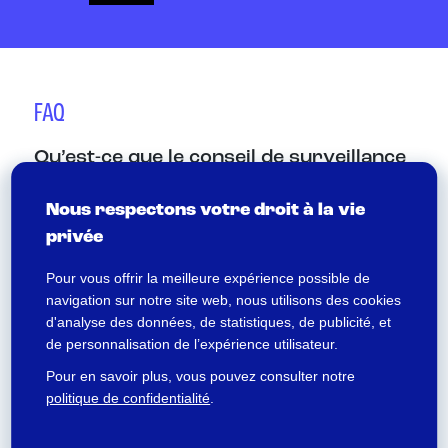
FAQ
Qu’est-ce que le conseil de surveillance
d’un FCPE ?
Nous respectons votre droit à la vie
Le conseil de surveillance d’un fonds commun
privée
de placement d’entreprise (FCPE), véhicule
d’investissement collectif utilisé dans le
Pour vous offrir la meilleure expérience possible de
navigation sur notre site web, nous utilisons des cookies
cadre de l’épargne salariale, est l’organe
d'analyse des données, de statistiques, de publicité, et
chargé de représenter les intérêts des
de personnalisation de l’expérience utilisateur.
porteurs de parts – salariés et anciens
Pour en savoir plus, vous pouvez consulter notre
salariés de l’entreprise – et de contrôler la
politique de confidentialité
.
gestion du fonds. Il examine la gestion
financière, administrative et comptable du