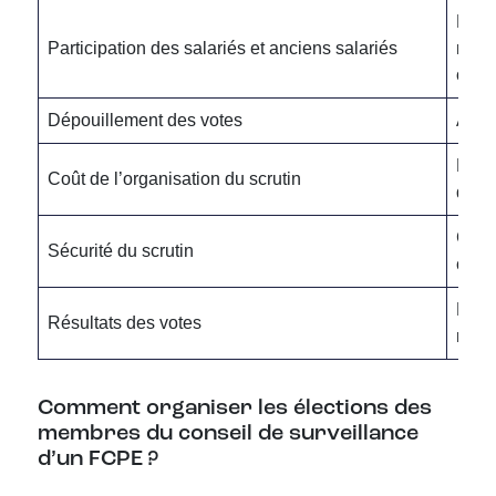
Favor
Participation des salariés et anciens salariés
n’im
ou un
Dépouillement des votes
Auto
Rédui
Coût de l’organisation du scrutin
dans
Chiff
Sécurité du scrutin
confi
Dispo
Résultats des votes
modal
Comment organiser les élections des
membres du conseil de surveillance
d’un FCPE ?