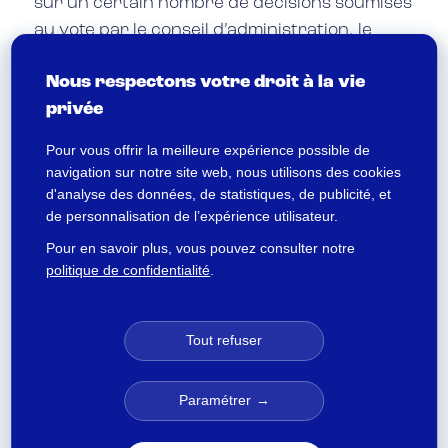
sur un certain nombre de décisions soumises
au vote par le conseil d’administration, le
président ou le gérant de la société. Ce
Nous respectons votre droit à la vie
faisant, les actionnaires exercent leur
privée
pouvoir de décision en votant lors de l’AG.
Pour vous offrir la meilleure expérience possible de
navigation sur notre site web, nous utilisons des cookies
EN SAVOIR PLUS
d'analyse des données, de statistiques, de publicité, et
de personnalisation de l’expérience utilisateur.
Pour en savoir plus, vous pouvez consulter notre
politique de confidentialité
.
FAQ
Tout refuser
À quoi sert l’assemblée générale des
actionnaires ?
Paramétrer
L’assemblée générale des actionnaires (AG)
réunit les actionnaires d’une société afin de