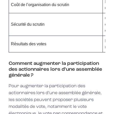
Rédui
Coût de l’organisation du scrutin
dans
Chiff
Sécurité du scrutin
confi
opér
Dispo
Résultats des votes
modal
Comment augmenter la participation
des actionnaires lors d’une assemblée
générale ?
Pour augmenter la participation des
actionnaires lors d’une assemblée générale,
les sociétés peuvent proposer plusieurs
modalités de vote, notamment le vote
électronique, le vote par correspondance et