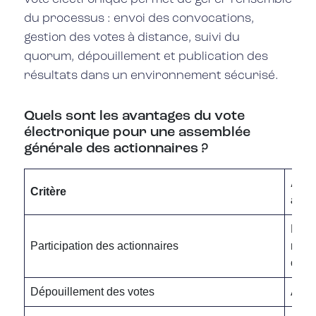
du processus : envoi des convocations,
gestion des votes à distance, suivi du
quorum, dépouillement et publication des
résultats dans un environnement sécurisé.
Quels sont les avantages du vote
électronique pour une assemblée
générale des actionnaires ?
Avan
Critère
asse
Favor
Participation des actionnaires
n’im
ou un
Dépouillement des votes
Auto