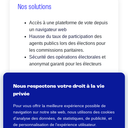
Nos solutions
Accès à une plateforme de vote depuis
un
navigateur web
Hausse du taux de participation
des
agents publics lors des élections pour
les commissions paritaires.
Sécurité des opérations électorales
et
anonymat garanti pour les électeurs
Nous respectons votre droit à la vie
privée
Pour vous offrir la meilleure expérience possible de
L’élection de la commission administrative
navigation sur notre site web, nous utilisons des cookies
paritaire : un moment clé de la vie
d'analyse des données, de statistiques, de publicité, et
de personnalisation de l’expérience utilisateur.