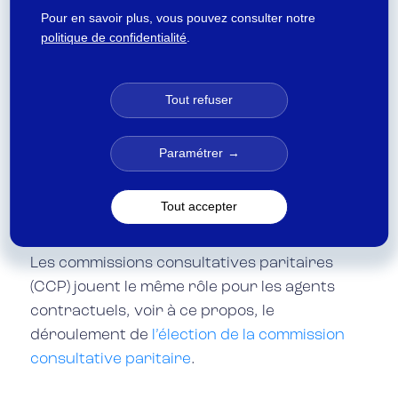
administrative
Pour en savoir plus, vous pouvez consulter notre
politique de confidentialité
.
L’élection de la commission administrative
paritaire permet aux fonctionnaires
d’élire
leurs représentants du personnel
pour un
Tout refuser
mandat de 4 ans, à l’occasion d’un scrutin de
liste à un tour. Cette instance, composée en
Paramétrer
nombre égal de
représentants de
l’administration et du personnel
, est
Tout accepter
consultée sur les questions relatives à la
situation et à la carrière des fonctionnaires.
Les
commissions consultatives paritaires
(CCP) jouent le même rôle pour les agents
contractuels, voir à ce propos, le
déroulement de
l’élection de la commission
consultative paritaire
.