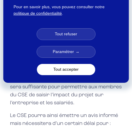
l’employeur a l’obligation de mettre à
Pour en savoir plus, vous pouvez consulter notre
disposition du CSE une base de données
politique de confidentialité
.
économiques et sociales (BDES) avec toutes
les informations nécessaires. Par ailleurs, le
Tout refuser
code du travail précise une liste
d’informations à fournir pour les 3 sujets de
consultation ;
Paramétrer
S’agissant des consultations ponctuelles,
Tout accepter
aucune précision concernant la nature
exacte des informations à fournir au CSE. Elle
sera suffisante pour permettre aux membres
du CSE de saisir l’impact du projet sur
l’entreprise et les salariés.
Le CSE pourra ainsi émettre un avis informé
mais nécessitera d’un certain délai pour :