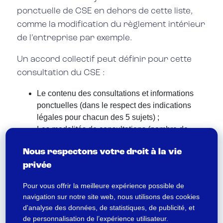
ponctuelle de CSE en dehors de cette liste,
comme la modification du règlement intérieur
de l’entreprise par exemple.
Un accord collectif peut définir pour cette
consultation du CSE :
Le contenu des consultations et informations
ponctuelles (dans le respect des indications
légales pour chacun des 5 sujets) ;
Les modalités de consultations (nombre de
réunions, etc.) ;
Nous respectons votre droit à la vie
Les délais pour que le CSE rende son avis sur
privée
ces thématiques.
Comment organiser en pratique une
Pour vous offrir la meilleure expérience possible de
consultation du CSE ?
navigation sur notre site web, nous utilisons des cookies
d'analyse des données, de statistiques, de publicité, et
S’agissant des consultations récurrentes :
de personnalisation de l’expérience utilisateur.