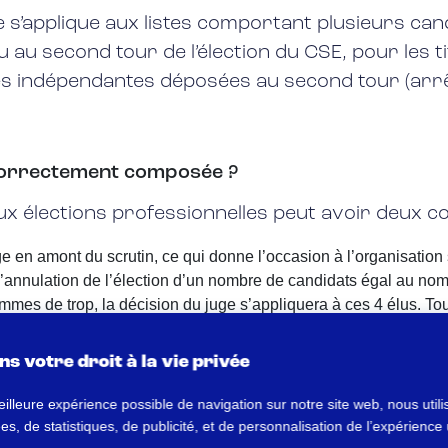
e s’applique aux listes comportant plusieurs ca
au second tour de l’élection du CSE, pour les t
tes indépendantes déposées au second tour (ar
ncorrectement composée ?
ux élections professionnelles peut avoir deux c
e en amont du scrutin, ce qui donne l’occasion à l’organisation sy
r l’annulation de l’élection d’un nombre de candidats égal au 
 hommes de trop, la décision du juge s’appliquera à ces 4 élus. Tou
s votre droit à la vie privée
rtionnelle dans la constitution des list
eilleure expérience possible de navigation sur notre site web, nous util
, de statistiques, de publicité, et de personnalisation de l’expérience u