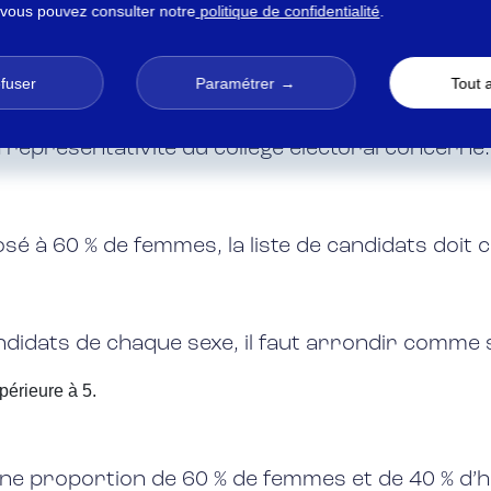
uler la parité aux élections professionnelles et
 vous pouvez consulter notre
politique de confidentialité
.
par collège électoral
efuser
Paramétrer
Tout 
du travail fonctionne de la façon suivante : ch
présentativité du collège électoral concerné. Ce
osé à 60 % de femmes, la liste de candidats doit
didats de chaque sexe, il faut arrondir comme s
périeure à 5.
5
ne proportion de 60 % de femmes et de 40 % d’ho