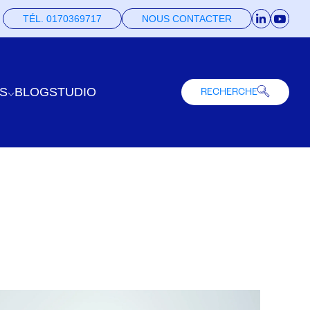
TÉL. 0170369717
NOUS CONTACTER
S
BLOG
STUDIO
RECHERCHE