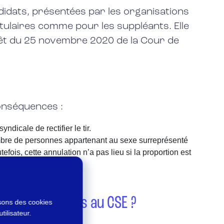
ndidats, présentées par les organisations
itulaires comme pour les suppléants. Elle
rêt du 25 novembre 2020 de la Cour de
onséquences :
ndicale de rectifier le tir.
nombre de personnes appartenant au sexe surreprésenté
tefois, cette annulation n’a pas lieu si la proportion est
es de candidats au CSE ?
isons des cookies
tilisateur.