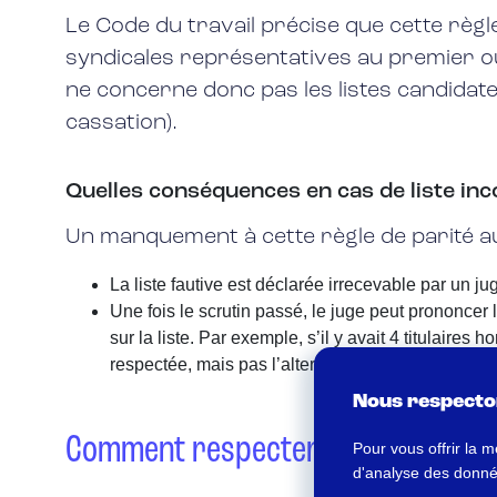
Le Code du travail précise que cette règl
syndicales représentatives au premier ou 
ne concerne donc pas les listes candida
cassation).
Quelles conséquences en cas de liste i
Un manquement à cette règle de parité a
La liste fautive est déclarée irrecevable par un jug
Une fois le scrutin passé, le juge peut prononce
sur la liste. Par exemple, s’il y avait 4 titulaires
respectée, mais pas l’alternance.
Nous respecton
Comment respecter la mixité propo
Pour vous offrir la m
d'analyse des données