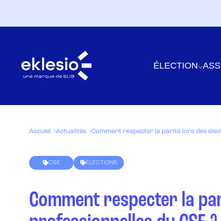
ÉLECTION
ASS
Accueil
Actualités
Comment respecter la parité lors des élec
CSE
ÉLECTIONS
Comment respecter la pari