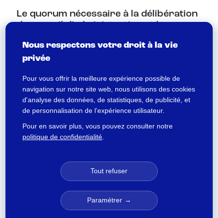
Le quorum nécessaire à la délibération
du conseil d’administration et la
majorité requise pour l’adoption des
Nous respectons votre droit à la vie
décisions
privée
Aux termes de l’alinéa 2 de l’article L. 114-20
Pour vous offrir la meilleure expérience possible de
du Code de la mutualité, le conseil
navigation sur notre site web, nous utilisons des cookies
d’administration ne délibère valablement que
d'analyse des données, de statistiques, de publicité, et
si le quorum atteint la moitié au moins de ses
de personnalisation de l’expérience utilisateur.
membres et le conseil vote les décisions à la
Pour en savoir plus, vous pouvez consulter notre
majorité des administrateurs présents.
politique de confidentialité
.
La prise en compte des
Tout refuser
administrateurs participant à la
réunion par visioconférence dans le
calcul du quorum et de la majorité pour
Paramétrer
l’adoption des décisions