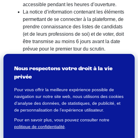
accessible pendant les heures d’ouverture.
La notice d’information contenant les éléments
permettant de se connecter à la plateforme, de
prendre connaissance des listes de candidats
(et de leurs professions de soi) et de voter, doit
être transmise au moins 6 jours avant la date
prévue pour le premier tour du scrutin.
Le bon déroulement du vote nécessite la
constitution d’un bureau des élections, présidé
Nous respectons votre droit à la vie
par le chef d’établissement, lui-même assisté
privée
par un secrétaire désigné par ses soins, et par
un ou plusieurs délégués choisis par les listes
Pour vous offrir la meilleure expérience possible de
de candidats. Le bureau est chargé de contrôler
navigation sur notre site web, nous utilisons des cookies
la régularité du scrutin, d’assurer le respect des
d'analyse des données, de statistiques, de publicité, et
règles qui encadrent le droit électoral, de
de personnalisation de l’expérience utilisateur.
consulter les éléments relatifs au taux de
Pour en savoir plus, vous pouvez consulter notre
participation, et de vérifier la liste d’émargement
politique de confidentialité
.
des électeurs ayant voté à distance.
Lorsque plusieurs modes de scrutin sont