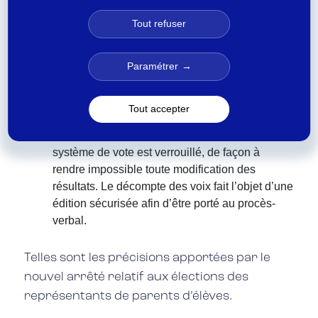
employés, le vote électronique a lieu avant le
Tout refuser
vote à l’urne.
Le dépouillement se déroule en présence du
Paramétrer
chef d’établissement et des délégués.
Une fois le scrutin clôturé, la liste d’émargement
et le contenu de l’urne électronique sont figés,
Tout accepter
horodatés, et scellés, dans des conditions qui
garantissent la conservation des données. Le
système de vote est verrouillé, de façon à
rendre impossible toute modification des
résultats. Le décompte des voix fait l’objet d’une
édition sécurisée afin d’être porté au procès-
verbal.
Telles sont les précisions apportées par le
nouvel arrêté relatif aux élections des
représentants de parents d’élèves.