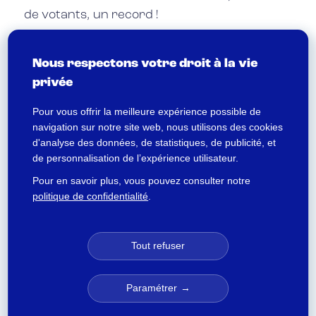
de votants, un record !
Pourriez-vous nous donner votre avis sur
Nous respectons votre droit à la vie
l’accompagnement ?
privée
Pour vous offrir la meilleure expérience possible de
Même si nous avions déjà une certaine
navigation sur notre site web, nous utilisons des cookies
expérience dans l’organisation de scrutins,
d'analyse des données, de statistiques, de publicité, et
chaque nouvelle élection est une aventure en
de personnalisation de l’expérience utilisateur.
soit, avec ses propres aléas, et il est
Pour en savoir plus, vous pouvez consulter notre
important d’être bien accompagné. Les
politique de confidentialité
.
différents échanges que nous avons eu avec
l’équipe de Slib ont été précieux et
Tout refuser
sécurisants, que ce soit sur les aspects
techniques ou juridiques
Paramétrer
Si vous deviez décrire notre collaboration en