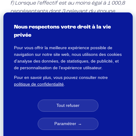
f) Lorsque l’effectif est au moins égal à 1 000,8
représentants dont 3 relevant du groupe
hiérarchique supérieur. Toutefois, pour les
Nous respectons votre droit à la vie
commissions administratives paritaires
privée
placées auprès des centres de gestion visés
aux
articles 17 et 18 de la loi du 26 janvier
Pour vous offrir la meilleure expérience possible de
1984
susvisée, le nombre de représentants
navigation sur notre site web, nous utilisons des cookies
du personnel en catégorie C est porté à 10
d'analyse des données, de statistiques, de publicité, et
de personnalisation de l’expérience utilisateur.
dont 3 relevant du groupe hiérarchique
supérieur.
Pour en savoir plus, vous pouvez consulter notre
politique de confidentialité
.
Par dérogation à l’alinéa précédent, lorsque
les fonctionnaires relevant du groupe
supérieur sont plus nombreux que ceux
Tout refuser
relevant du groupe de base, la répartition
mentionnée ci-dessus entre les deux groupes
Paramétrer
est inversée.
Si un groupe hiérarchique comporte moins