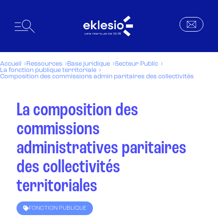
Accueil
Ressources
Base juridique
Secteur Public
La fonction publique territoriale
Composition des commissions admin paritaires des collectivités
La composition des
commissions
administratives paritaires
des collectivités
territoriales
FONCTION PUBLIQUE