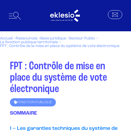
Accueil
Ressources
Base juridique
Secteur Public
La fonction publique territoriale
FPT : Contrôle de la mise en place du système de vote électronique
FPT : Contrôle de mise en
place du système de vote
électronique
FONCTION PUBLIQUE
SOMMAIRE
I – Les garanties techniques du système de