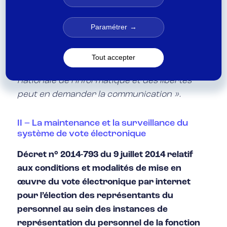
s’organisent les élections ainsi qu’aux locaux
des prestataires.
Paramétrer
Le rapport de l’expert est transmis aux
organisations syndicales ayant déposé une
Tout accepter
candidature au scrutin. La Commission
nationale de l’informatique et des libertés
peut en demander la communication ».
II – La maintenance et la surveillance du
système de vote électronique
Décret n° 2014-793 du 9 juillet 2014 relatif
aux conditions et modalités de mise en
œuvre du vote électronique par internet
pour l’élection des représentants du
personnel au sein des instances de
représentation du personnel de la fonction