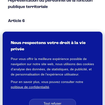
représentation du personnel de la fonction
publique territoriale
Article 6
« Préalablement à la mise en place ou à toute
modification substantielle de sa conception,
Nous respectons votre droit à la vie
le système de vote électronique fait l’objet
privée
d’une expertise indépendante destinée à
Pour vous offrir la meilleure expérience possible de
vérifier le respect des garanties prévues par
navigation sur notre site web, nous utilisons des cookies
le présent décret. Cette expertise couvre
d'analyse des données, de statistiques, de publicité, et
l’intégralité du dispositif installé avant le
de personnalisation de l’expérience utilisateur.
scrutin, les conditions d’utilisation du
Pour en savoir plus, vous pouvez consulter notre
système de vote durant le scrutin ainsi que
politique de confidentialité
.
les étapes postérieures au vote.
Dans le cadre de ses missions, l’expert
Tout refuser
indépendant a accès aux différents locaux où