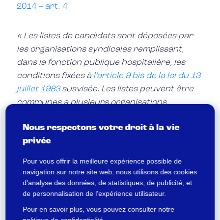
2014 – art. 4
« Les listes de candidats sont déposées par
les organisations syndicales remplissant,
dans la fonction publique hospitalière, les
conditions fixées à
l’article 9 bis de la loi du 13
juillet 1983
susvisée. Les listes peuvent être
communes à plusieurs organisations
syndicales.
Nous respectons votre droit à la vie
Lorsque l’administration constate qu’une liste
privée
ne satisfait pas aux conditions fixées par
l’article 9 bis de la loi du 13 juillet 1983
Pour vous offrir la meilleure expérience possible de
susvisée, elle remet au délégué de liste une
navigation sur notre site web, nous utilisons des cookies
décision motivée déclarant l’irrecevabilité de
d'analyse des données, de statistiques, de publicité, et
de personnalisation de l’expérience utilisateur.
la liste. Cette décision est remise au plus tard
le premier jour ouvrable suivant la date limite
Pour en savoir plus, vous pouvez consulter notre