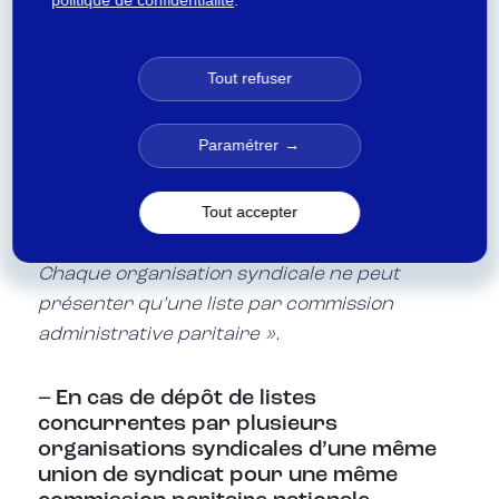
politique de confidentialité
.
de dépôt des listes de candidatures.
L’administration affiche dès que possible,
après la date limite de dépôt des
Tout refuser
candidatures, la liste des organisations
syndicales ayant légalement déposé une liste
Paramétrer
de candidats. Ces listes de candidats sont
tenues à disposition des organisations
Tout accepter
syndicales et des électeurs dans un lieu
déterminé par le directeur d’établissement.
Chaque organisation syndicale ne peut
présenter qu’une liste par commission
administrative paritaire ».
– En cas de dépôt de listes
concurrentes par plusieurs
organisations syndicales d’une même
union de syndicat pour une même