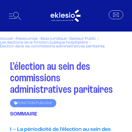
Accueil
Ressources
Base juridique
Secteur Public
Les élections de la fonction publique hospitalière
Élection dans les commissions administratives paritaires
L’élection au sein des
commissions
administratives paritaires
FONCTION PUBLIQUE
SOMMAIRE
I – La périodicité de l’élection au sein des