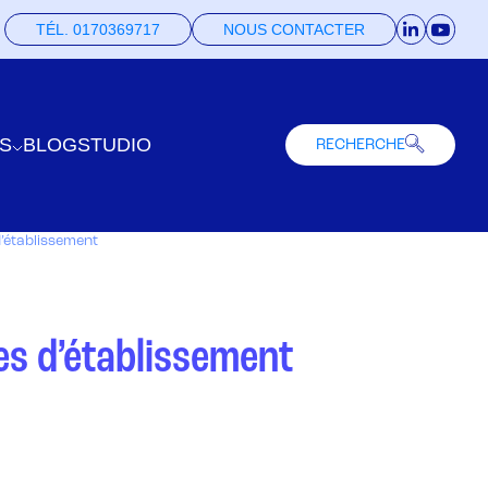
TÉL. 0170369717
NOUS CONTACTER
S
BLOG
STUDIO
RECHERCHE
d’établissement
ues d’établissement