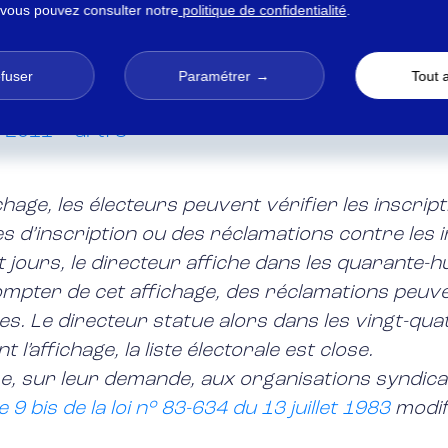
 vous pouvez consulter notre
politique de confidentialité
.
efuser
Paramétrer
Tout 
2011 – art. 8
ichage, les électeurs peuvent vérifier les inscrip
 d’inscription ou des réclamations contre les in
uit jours, le directeur affiche dans les quarante
à compter de cet affichage, des réclamations peu
es. Le directeur statue alors dans les vingt-qua
t l’affichage, la liste électorale est close.
mise, sur leur demande, aux organisations syndica
cle 9 bis de la loi n° 83-634 du 13 juillet 1983
modifi