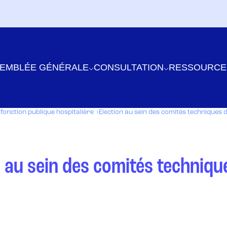
EMBLÉE GÉNÉRALE
CONSULTATION
RESSOURCE
a fonction publique hospitalière
Election au sein des comités techniques 
on au sein des comités techniq