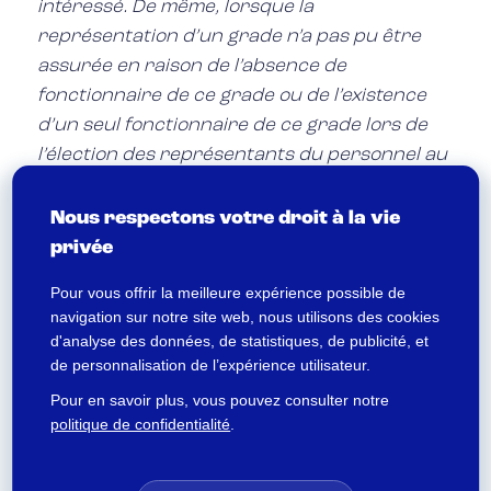
intéressé. De même, lorsque la
représentation d’un grade n’a pas pu être
assurée en raison de l’absence de
fonctionnaire de ce grade ou de l’existence
d’un seul fonctionnaire de ce grade lors de
l’élection des représentants du personnel au
sein de la commission, un arrêté du ministre
intéressé peut mettre fin sans condition de
Nous respectons votre droit à la vie
durée au mandat des membres de la
privée
commission dès que la représentation des
Pour vous offrir la meilleure expérience possible de
fonctionnaires de ce grade, dans les
navigation sur notre site web, nous utilisons des cookies
conditions prévues à l’article 6 du présent
d'analyse des données, de statistiques, de publicité, et
décret, devient possible. Il est procédé à un
de personnalisation de l’expérience utilisateur.
renouvellement général de la commission
Pour en savoir plus, vous pouvez consulter notre
pour la durée du mandat restant à courir.
politique de confidentialité
.
Lors du renouvellement d’une commission
administrative paritaire, les nouveaux