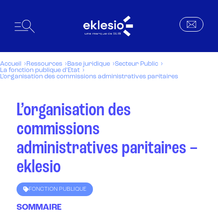
Accueil
Ressources
Base juridique
Secteur Public
La fonction publique d’Etat
L’organisation des commissions administratives paritaires
L’organisation des
commissions
administratives paritaires –
eklesio
FONCTION PUBLIQUE
SOMMAIRE