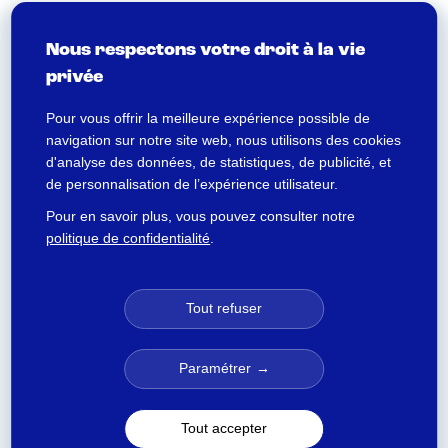
électorales ont été prévues par un accord
collectif et non par un protocole d’accord
Nous respectons votre droit à la vie
préélectoral, celles-ci peuvent être
privée
dénoncées dans les conditions de l’article
Pour vous offrir la meilleure expérience possible de
L.2261-9 du Code du travail.
navigation sur notre site web, nous utilisons des cookies
d'analyse des données, de statistiques, de publicité, et
de personnalisation de l’expérience utilisateur.
Dans cette hypothèse, si un nouvel accord
n’est pas conclu, l’accord collectif dénoncé
Pour en savoir plus, vous pouvez consulter notre
politique de confidentialité
.
par les parties signataires continue à
produire effet pendant une durée d’un an.
Tout refuser
– La dénonciation du protocole
d’accord préélectoral non soumise aux
délais de préavis de l’article L. 2261-9
Paramétrer
du Code du travail
Tout accepter
Selon la jurisprudence, la dénonciation d’un