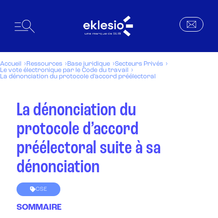
Accueil
Ressources
Base juridique
Secteurs Privés
Le vote électronique par le Code du travail
La dénonciation du protocole d’accord préélectoral
La dénonciation du
protocole d’accord
préélectoral suite à sa
dénonciation
CSE
SOMMAIRE