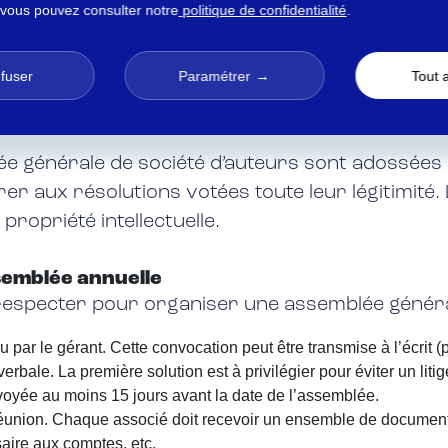
 vous pouvez consulter notre
politique de confidentialité
.
lace par le conseil d’administration, mais ses membres sont él
ude et les propositions relatives aux questions qui relèvent d
a SAIF a mis en place une commission financière, une commission
efuser
Paramétrer
Tout 
 générale au sein d’une société de gest
ée générale de société d’auteurs sont adossées 
érer aux résolutions votées toute leur légitimité
propriété intellectuelle.
ssemblée annuelle
 respecter pour organiser une assemblée général
ou par le gérant. Cette convocation peut être transmise à l’écrit
ale. La première solution est à privilégier pour éviter un litige 
envoyée au moins 15 jours avant la date de l’assemblée.
éunion. Chaque associé doit recevoir un ensemble de documents e
aire aux comptes, etc.