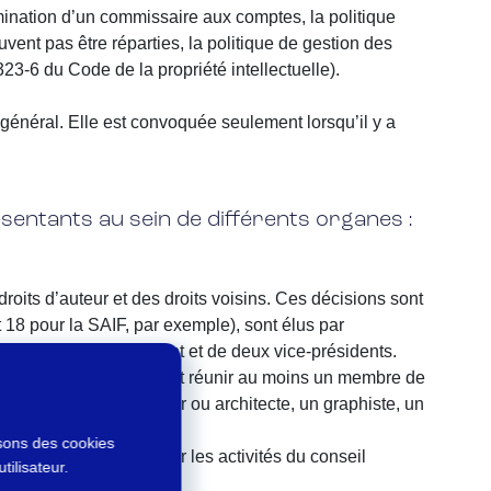
nomination d’un commissaire aux comptes, la politique
vent pas être réparties, la politique de gestion des
L323-6 du Code de la propriété intellectuelle).
 général. Elle est convoquée seulement lorsqu’il y a
ésentants au sein de différents organes :
roits d’auteur et des droits voisins. Ces décisions sont
 18 pour la SAIF, par exemple), sont élus par
constitué d’un président et de deux vice-présidents.
on générale, cet organe doit réunir au moins un membre de
te au moins un designer ou architecte, un graphiste, un
isons des cookies
est chargé de contrôler les activités du conseil
tilisateur.
té.