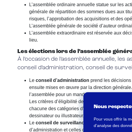
L’assemblée ordinaire annuelle statue sur les acti
générale de répartition des sommes dues aux titula
risques, l’approbation des acquisitions et des opéra
L’assemblée générale de société d’auteur ordinair
L’assemblée extraordinaire est réservée aux décis
lieu.
Les élections lors de l’assemblée génér
À l’occasion de l’assemblée annuelle, les
conseil d’administration, conseil de surv
Le
conseil d’administration
prend les décisions 
ensuite mises en œuvre par la direction générale.
l’assemblée pour un mandat de trois ans, renouvel
Les critères d’éligibilité des membres du conseil 
Nous respecton
chacune des catégories d’auteurs, en fonction des
dessinateur ou illustrateur, un photographe, un pe
Pour vous offrir la m
Le
conseil de surveillance
est aussi élu par l’a
d'analyse des données
d’administration et celles du gérant ou du préside