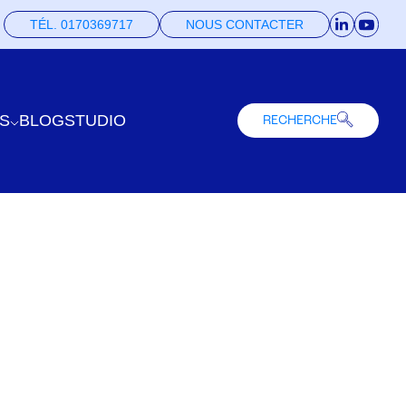
TÉL. 0170369717
NOUS CONTACTER
S
BLOG
STUDIO
RECHERCHE