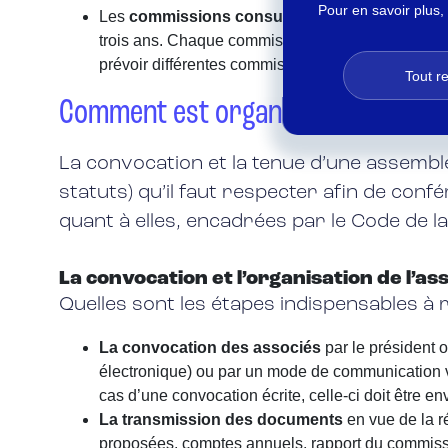
Pour en savoir plus,
Les
commissions consultatives
sont mises en p
trois ans. Chaque commission a pour mission l’ét
prévoir différentes commissions : par exemple, l
Tout r
Comment est organisée l’assemblée
La convocation et la tenue d’une assembl
statuts) qu’il faut respecter afin de conf
quant à elles, encadrées par le Code de la 
La convocation et l’organisation de l’a
Quelles sont les étapes indispensables à
La convocation des associés
par le président 
électronique) ou par un mode de communication verb
cas d’une convocation écrite, celle-ci doit être 
La transmission des documents
en vue de la r
proposées, comptes annuels, rapport du commiss