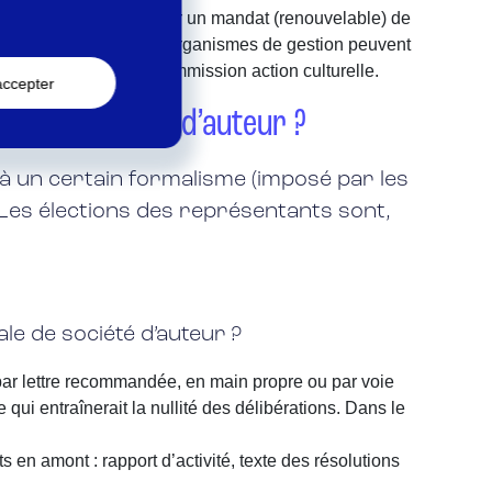
us par les associés pour un mandat (renouvelable) de
e ses compétences. Les organismes de gestion peuvent
 répartition et une commission action culturelle.
accepter
ion des droits d’auteur ?
à un certain formalisme (imposé par les
. Les élections des représentants sont,
e de société d’auteur ?
 (par lettre recommandée, en main propre ou par voie
qui entraînerait la nullité des délibérations. Dans le
n amont : rapport d’activité, texte des résolutions