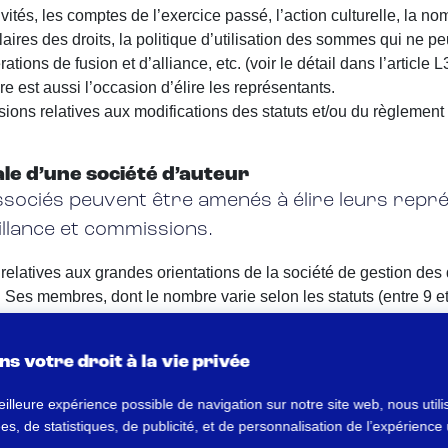
vités, les comptes de l’exercice passé, l’action culturelle, la 
ires des droits, la politique d’utilisation des sommes qui ne peu
tions de fusion et d’alliance, etc. (voir le détail dans l’article 
e est aussi l’occasion d’élire les représentants.
ions relatives aux modifications des statuts et/ou du règlement
ale d’une société d’auteur
 associés peuvent être amenés à élire leurs repr
eillance et commissions.
relatives aux grandes orientations de la société de gestion des d
 Ses membres, dont le nombre varie selon les statuts (entre 9 et
able une seule fois. Ensuite, le conseil élit son propre bureau, 
d’administration sont définis par les statuts. Toutefois, de faç
s votre droit à la vie privée
 secteurs d’activité concernés : à titre d’exemple, la SAIF comp
intre ou plasticien ou sculpteur.
eilleure expérience possible de navigation sur notre site web, nous util
ssemblée générale de la société d’auteur. Composé d’associés, il 
, de statistiques, de publicité, et de personnalisation de l’expérience u
nt. Cet organe garantit la transparence de la gestion de la socié